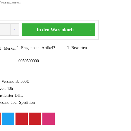
 Versandkosten
In den
Warenkorb
Fragen zum Artikel?
Bewerten
Merken
0050500000
r Versand ab 500€
 von 48h
nstleister DHL
ersand über Spedition