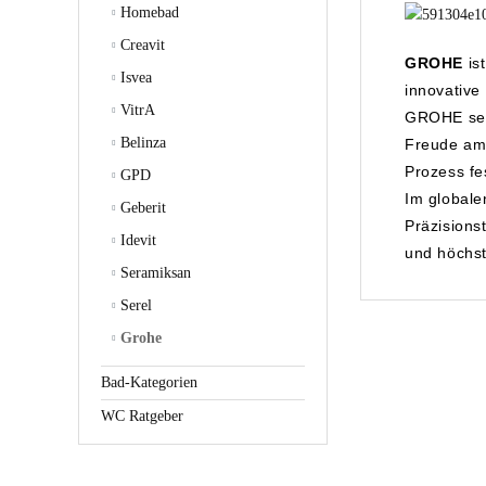
Homebad
Creavit
GROHE
is
Isvea
innovative
VitrA
GROHE setz
Belinza
Freude am 
Prozess fe
GPD
Im globale
Geberit
Präzisions
Idevit
und höchst
Seramiksan
Serel
Grohe
Bad-Kategorien
WC Ratgeber