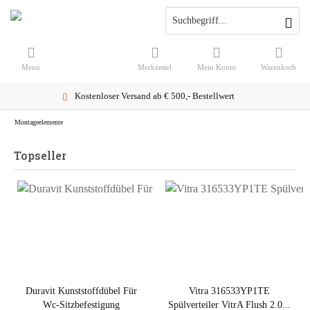
Menü
Merkzettel
Mein Konto
Warenkorb
Kostenloser Versand ab € 500,- Bestellwert
Montageelemente
Topseller
Duravit Kunststoffdübel Für
Vitra 316533YP1TE
Wc-Sitzbefestigung
Spülverteiler VitrA Flush 2.0...