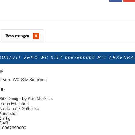
Bewertungen
0
DURAVIT VERO WC SITZ 0067690000 MIT ABSENK
g:
it Vero WC-Sitz Softclose
ng:
Kurt Merki Jr.
Sitz Design by
e aus Edelstahl
kautomatik Softclose
Kunststoff
2.7 kg
Weiß
r.: 0067690000