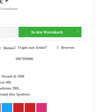
€ *
 Versandkosten
In den
Warenkorb
Fragen zum Artikel?
Bewerten
Merken
0067690000
r Versand ab 500€
 von 48h
nstleister DHL
ersand über Spedition