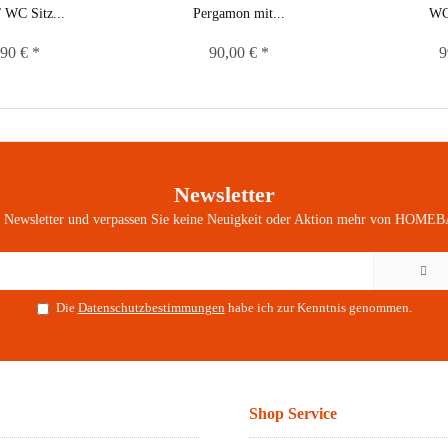
/ WC Sitz...
Pergamon mit...
WC 
90 € *
90,00 € *
9
Newsletter
n Newsletter und verpassen Sie keine Neuigkeit oder Aktion mehr von HOMEB
Die
Datenschutzbestimmungen
habe ich zur Kenntnis genommen.
Shop Service