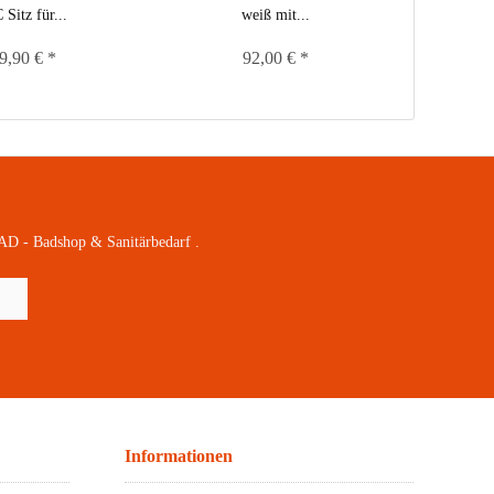
Sitz für...
weiß mit...
Deck
9,90 € *
92,00 € *
AD - Badshop & Sanitärbedarf .
Informationen