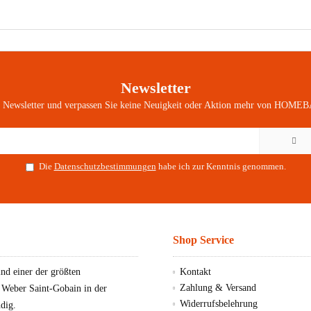
Newsletter
n Newsletter und verpassen Sie keine Neuigkeit oder Aktion mehr von HOMEB
Die
Datenschutzbestimmungen
habe ich zur Kenntnis genommen.
Shop Service
d einer der größten
Kontakt
Zahlung & Versand
, Weber Saint-Gobain in der
Widerrufsbelehrung
dig.