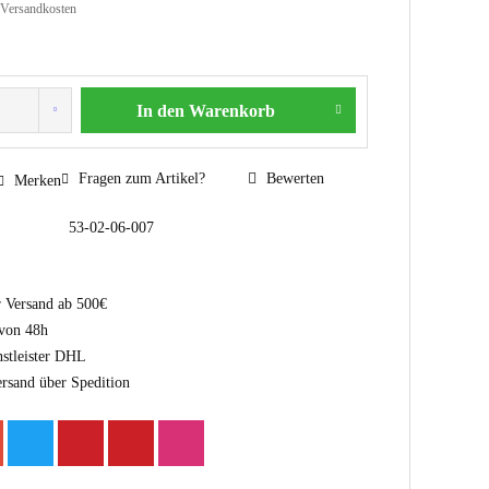
 Versandkosten
In den
Warenkorb
Fragen zum Artikel?
Bewerten
Merken
53-02-06-007
r Versand ab 500€
 von 48h
nstleister DHL
ersand über Spedition